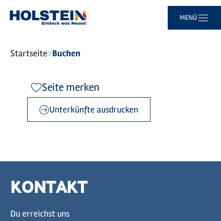
Zum
Zur
Zur
Zum
MENÜ
Hauptinhalt
Suche
Navigation
Footer
springen
springen
springen
springen
Sie
Startseite
Buchen
sind
hier:
Seite merken
Unterkünfte ausdrucken
KONTAKT
Du erreichst uns