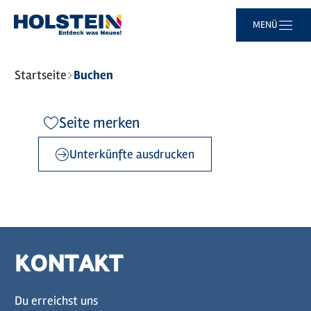
Zum
Zur
Zur
Zum
MENÜ
Hauptinhalt
Suche
Navigation
Footer
springen
springen
springen
springen
Sie
Startseite
Buchen
sind
hier:
Seite merken
Unterkünfte ausdrucken
KONTAKT
Du erreichst uns