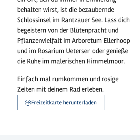
behalten wirst, ist die bezaubernde
Schlossinsel im Rantzauer See. Lass dich
begeistern von der Blütenpracht und
Pflanzenvielfalt im Arboretum Ellerhoop
und im Rosarium Uetersen oder genieße
die Ruhe im malerischen Himmelmoor.
Einfach mal rumkommen und rosige
Zeiten mit deinem Rad erleben.
Freizeitkarte herunterladen
©
Holstein Tourismus / photocompany
©
©
Holstein Tourismus / photocompany
Holstein Tourismus / photocompany