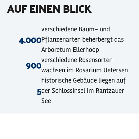
AUF EINEN BLICK
©
hauptsachehuebsch
©
Holstein Tourismus / Hamann
©
Caja Messerschmidt
verschiedene Baum- und
4.000
Pflanzenarten beherbergt das
Arboretum Ellerhoop
verschiedene Rosensorten
900
wachsen im Rosarium Uetersen
historische Gebäude liegen auf
5
der Schlossinsel im Rantzauer
See