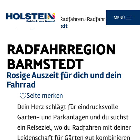
Zum
Zur
Zur
Zum
MENÜ
Sie
Startseite
Erlebnisse
Radfahren
Radfahrregionen
Hauptinhalt
Suche
Navigation
Footer
sind
Radfahrregion Barmstedt
springen
springen
springen
springen
hier:
RADFAHRREGION
BARMSTEDT
Rosige Auszeit für dich und dein
Fahrrad
Seite merken
Dein Herz schlägt für eindrucksvolle
Garten- und Parkanlagen und du suchst
ein Reiseziel, wo du Radfahren mit deiner
Leidenschaft für Gärten gut kombinieren