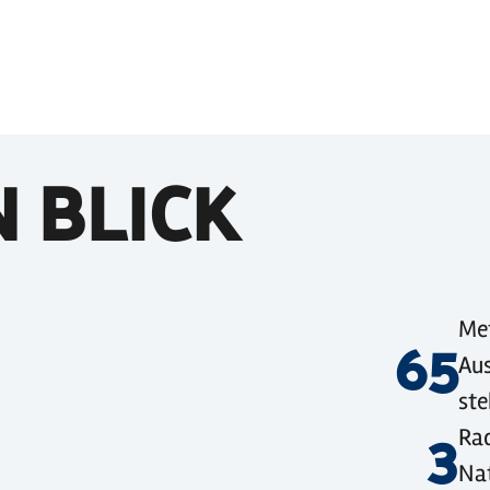
N BLICK
65
Met
Au
ste
3
©
Holstein Tourismus / photocompany
©
sh-tourismus.de / MOCANOX
Rad
Na