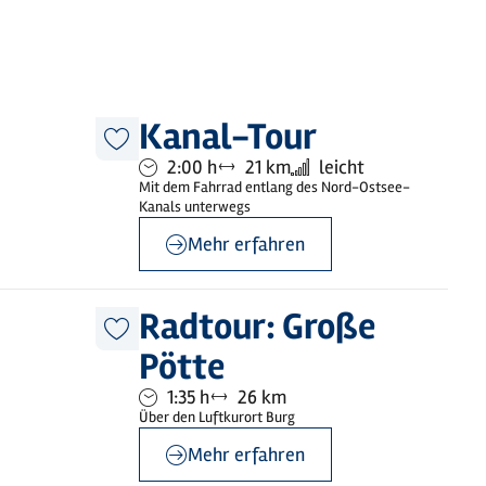
©
sh-tourismus.de/MOCANOX
Kanal-Tour
Diesen
Dauer:
Entfernung:
Anforderung:
2:00 h
21 km
leicht
Artikel
merken
Mit dem Fahrrad entlang des Nord-Ostsee-
Kanals unterwegs
Mehr erfahren
©
Dithmarschen Tourismus
Radtour: Große
Diesen
Pötte
Artikel
merken
Dauer:
Entfernung:
1:35 h
26 km
Über den Luftkurort Burg
Mehr erfahren