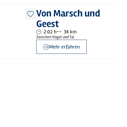
©
Dithmarschen Tourismus
Von Marsch und
Diesen
Geest
Artikel
merken
Dauer:
Entfernung:
2:02 h
34 km
Zwischen Hügel und Tal
Mehr erfahren