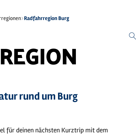
rregionen
Radfahrregion Burg
Zum
Zur
Zur
Zum
Hauptinhalt
Suche
Navigation
Footer
springen
springen
springen
springen
REGION
Natur rund um Burg
iel für deinen nächsten Kurztrip mit dem