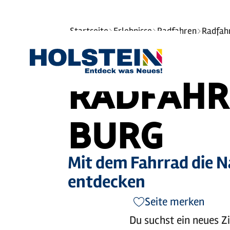
©
Sie
Startseite
Erlebnisse
Radfahren
Radfah
sind
hier:
RADFAHR
BURG
Mit dem Fahrrad die 
entdecken
Seite merken
Du suchst ein neues Z