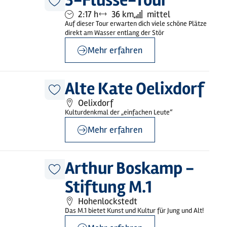
3-Flüsse-Tour
Diesen
Dauer:
Entfernung:
Anforderung:
2:17 h
36 km
mittel
Artikel
merken
Auf dieser Tour erwarten dich viele schöne Plätze
direkt am Wasser entlang der Stör
Mehr erfahren
©
Johanna Möller
Alte Kate Oelixdorf
Diesen
Oelixdorf
Artikel
merken
Kulturdenkmal der „einfachen Leute“
Mehr erfahren
©
Michael Pfisterer
Arthur Boskamp -
Diesen
Stiftung M.1
Artikel
merken
Hohenlockstedt
Das M.1 bietet Kunst und Kultur für Jung und Alt!