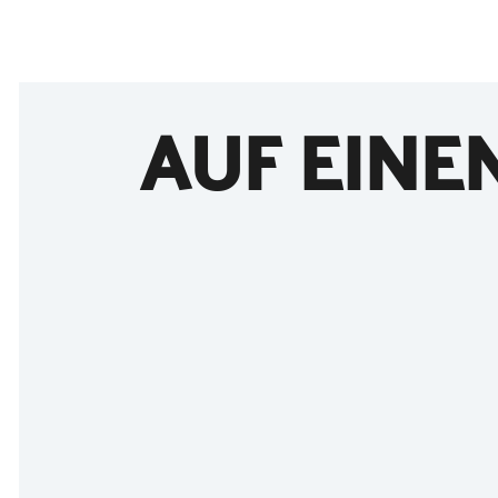
AUF EINE
©
Holstein Tourismus / photocompany