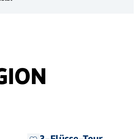
GION
©
Holstein Tourismus photocompoany