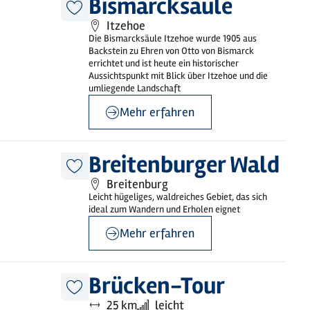
Bismarcksäule
Diesen
Itzehoe
Artikel
merken
Die Bismarcksäule Itzehoe wurde 1905 aus
Backstein zu Ehren von Otto von Bismarck
errichtet und ist heute ein historischer
Aussichtspunkt mit Blick über Itzehoe und die
umliegende Landschaft
Mehr erfahren
©
sh-tourismus.de/mocanox
Breitenburger Wald
Diesen
Breitenburg
Artikel
merken
Leicht hügeliges, waldreiches Gebiet, das sich
ideal zum Wandern und Erholen eignet
Mehr erfahren
©
Mönchsweg e.V. / MarTiem Fotografie
Brücken-Tour
Diesen
Entfernung:
Anforderung:
25 km
leicht
Artikel