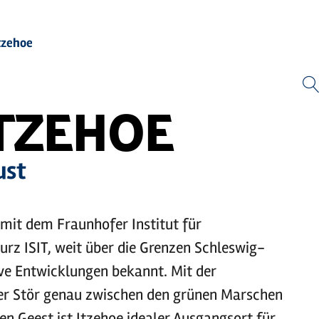
tzehoe
Zum
Zur
Zur
Zum
Hauptinhalt
Suche
Navigation
Footer
springen
springen
springen
springen
ITZEHOE
ust
 mit dem Fraunhofer Institut für
urz ISIT, weit über die Grenzen Schleswig-
ive Entwicklungen bekannt. Mit der
er Stör genau zwischen den grünen Marschen
en Geest ist Itzehoe idealer Ausgangsort für