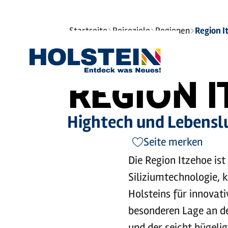
©
Sie
Startseite
Reiseziele
Regionen
Region I
sind
hier:
REGION 
Hightech und Lebensl
Seite merken
Die Region Itzehoe ist
Siliziumtechnologie, k
Holsteins für innovat
besonderen Lage an d
und der seicht hügelig