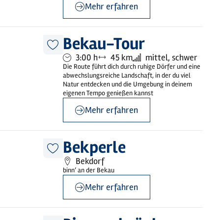
Mehr erfahren
©
Holstein Tourismus
Bekau-Tour
Diesen
Dauer:
Entfernung:
Anforderung:
3:00 h
45 km
mittel, schwer
Artikel
merken
Die Route führt dich durch ruhige Dörfer und eine
abwechslungsreiche Landschaft, in der du viel
Natur entdecken und die Umgebung in deinem
eigenen Tempo genießen kannst
Mehr erfahren
©
Bekperle
Bekperle
Diesen
Bekdorf
Artikel
merken
binn‘ an der Bekau
Mehr erfahren
©
Holstein Tourismus / Grow Agency