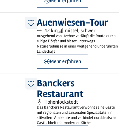
Mehr erfahren
©
sh-tourismus.de/MOCANOX
Auenwiesen-Tour
Diesen
Entfernung:
Anforderung:
42 km
mittel, schwer
Artikel
merken
Ausgehend von Itzehoe verläuft die Route durch
ruhige Dörfer und bietet unterwegs
Naturerlebnisse in einer weitgehend unberührten
Landschaft
Mehr erfahren
©
Ochsenweg / MOCANOX
Banckers
Diesen
Restaurant
Artikel
merken
Hohenlockstedt
Das Banckers Restaurant verwöhnt seine Gäste
mit regionalen und saisonalen Spezialitäten in
stilvollem Ambiente und verbindet norddeutsche
Gastlichkeit mit moderner Küche