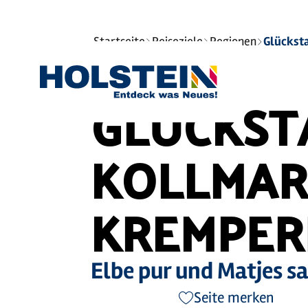
©
Sie
Startseite
Reiseziele
Regionen
sind
hier:
GLÜCKST
KOLLMAR
KREMPER
Elbe pur und Matjes sa
Seite merken