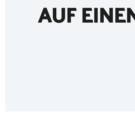
AUF EINE
©
Holstein Tourismus / photocompany