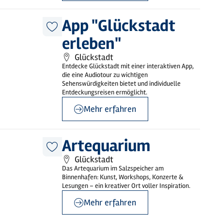
©
GDM
App "Glückstadt
Diesen
erleben"
Artikel
merken
Glückstadt
Entdecke Glückstadt mit einer interaktiven App,
die eine Audiotour zu wichtigen
Sehenswürdigkeiten bietet und individuelle
Entdeckungsreisen ermöglicht.
Mehr erfahren
©
Artequarium
Artequarium
Diesen
Glückstadt
Artikel
merken
Das Artequarium im Salzspeicher am
Binnenhafen: Kunst, Workshops, Konzerte &
Lesungen – ein kreativer Ort voller Inspiration.
Mehr erfahren