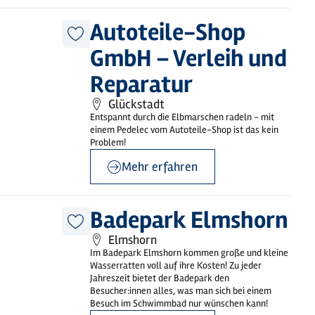
©
sh-tourismus.de/MOCANOX
Autoteile-Shop
Diesen
GmbH – Verleih und
Artikel
merken
Reparatur
Glückstadt
Entspannt durch die Elbmarschen radeln - mit
einem Pedelec vom Autoteile-Shop ist das kein
Problem!
Mehr erfahren
©
Badepark Elmshorn
Badepark Elmshorn
Diesen
Elmshorn
Artikel
merken
Im Badepark Elmshorn kommen große und kleine
Wasserratten voll auf ihre Kosten! Zu jeder
Jahreszeit bietet der Badepark den
Besucher:innen alles, was man sich bei einem
Besuch im Schwimmbad nur wünschen kann!