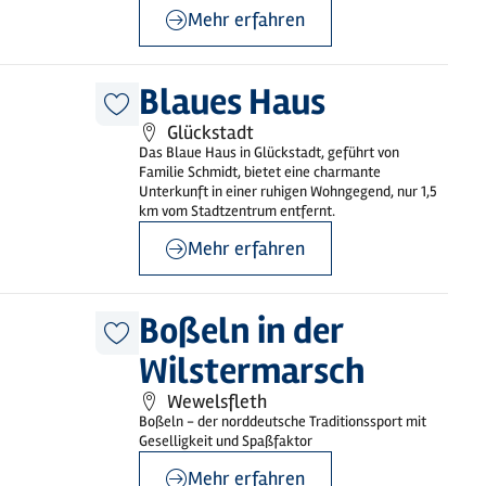
Mehr erfahren
©
Blaues Haus / Schmidt
Blaues Haus
Diesen
Glückstadt
Artikel
merken
Das Blaue Haus in Glückstadt, geführt von
Familie Schmidt, bietet eine charmante
Unterkunft in einer ruhigen Wohngegend, nur 1,5
km vom Stadtzentrum entfernt.
Mehr erfahren
©
Holstein Tourismus
Boßeln in der
Diesen
Wilstermarsch
Artikel
merken
Wewelsfleth
Boßeln - der norddeutsche Traditionssport mit
Geselligkeit und Spaßfaktor
Mehr erfahren