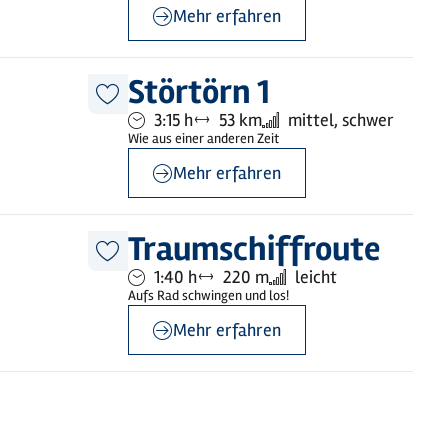
Mehr erfahren
©
Mönchsweg e.V. / MarTiem Fotografie
Störtörn 1
Diesen
Dauer:
Entfernung:
Anforderung:
3:15 h
53 km
mittel, schwer
Artikel
merken
Wie aus einer anderen Zeit
Mehr erfahren
©
© MHT.SH | Peter Lühr
Traumschiffroute
Diesen
Dauer:
Entfernung:
Anforderung:
1:40 h
220 m
leicht
Artikel
merken
Aufs Rad schwingen und los!
Mehr erfahren