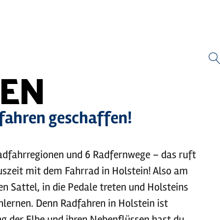
Zum
Zur
Zur
Zum
Hauptinhalt
Suche
Navigation
Footer
springen
springen
springen
springen
EN
dfahren geschaffen!
adfahrregionen und 6 Radfernwege – das ruft
uszeit mit dem Fahrrad in Holstein! Also am
en Sattel, in die Pedale treten und Holsteins
lernen. Denn Radfahren in Holstein ist
ng der Elbe und ihren Nebenflüssen hast du