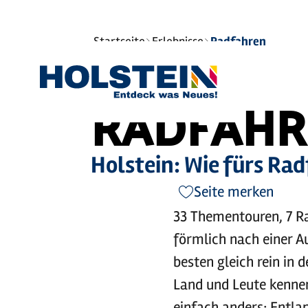
©
Sie
Startseite
Erlebnisse
Radfahren
sind
hier:
RADFAHR
Holstein: Wie fürs Ra
Seite merken
33 Thementouren, 7 R
förmlich nach einer A
besten gleich rein in d
Land und Leute kennen
einfach anders: Entla