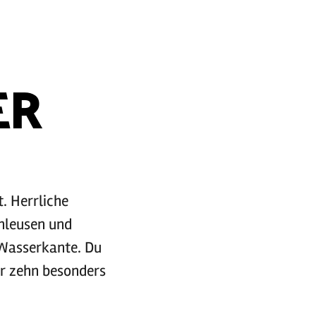
ER
t. Herrliche
chleusen und
 Wasserkante. Du
er zehn besonders