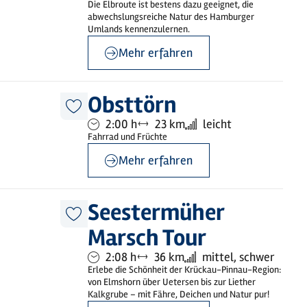
Die Elbroute ist bestens dazu geeignet, die
abwechslungsreiche Natur des Hamburger
Umlands kennenzulernen.
Mehr erfahren
©
sh-tourismus.de/MOCANOX
Obsttörn
Diesen
Dauer:
Entfernung:
Anforderung:
2:00 h
23 km
leicht
Artikel
merken
Fahrrad und Früchte
Mehr erfahren
©
sh-tourismus.de/MOCANOX
Seestermüher
Diesen
Marsch Tour
Artikel
merken
Dauer:
Entfernung:
Anforderung:
2:08 h
36 km
mittel, schwer
Erlebe die Schönheit der Krückau-Pinnau-Region:
von Elmshorn über Uetersen bis zur Liether
Kalkgrube – mit Fähre, Deichen und Natur pur!