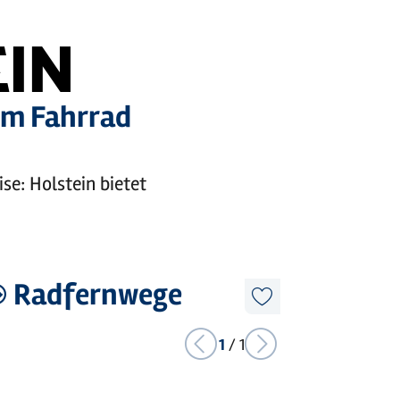
EIN
dem Fahrrad
se: Holstein bietet
©
Holstein Tourismus / photocompany
Radfernwege
ren
Diesen
Artikel
merken
1
/
1