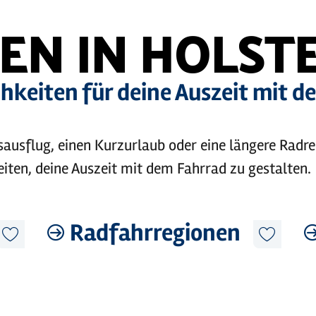
EN IN HOLST
hkeiten für deine Auszeit mit 
ausflug, einen Kurzurlaub oder eine längere Radrei
eiten, deine Auszeit mit dem Fahrrad zu gestalten.
Radfahrregionen
Mehr
Mehr
erfahren
erfah
Diesen
Diesen
Artikel
Artikel
merken
merken