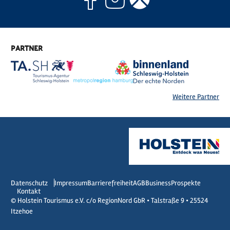
PARTNER
Weitere Partner
Datenschutz
Impressum
Barrierefreiheit
AGB
Business
Prospekte
Kontakt
© Holstein Tourismus e.V. c/o RegionNord GbR • Talstraße 9 • 25524
Itzehoe