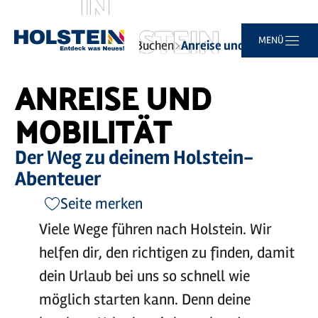
IN
HOLSTEIN
Zum
Zur
Zur
Zum
MENÜ
Sie
Startseite
Planen und Buchen
Anreise und Mobilität
Hauptinhalt
Suche
Navigation
Footer
sind
springen
springen
springen
springen
hier:
ANREISE UND
MOBILITÄT
Der Weg zu deinem Holstein-
Abenteuer
Seite merken
Viele Wege führen nach Holstein. Wir
helfen dir, den richtigen zu finden, damit
dein Urlaub bei uns so schnell wie
möglich starten kann. Denn deine