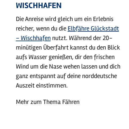
WISCHHAFEN
Die Anreise wird gleich um ein Erlebnis
reicher, wenn du die
Elbfähre Glückstadt
– Wischhafen
nutzt. Während der 20-
minütigen Überfahrt kannst du den Blick
aufs Wasser genießen, dir den frischen
Wind um die Nase wehen lassen und dich
ganz entspannt auf deine norddeutsche
Auszeit einstimmen.
Mehr zum Thema Fähren
©
Holstein Tourismus / photocompany
©
Holstein Tourismus / photocompany
©
sh-tourismus.de/MOCANOX