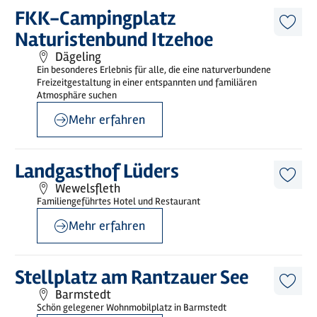
©
sh-tourismus.deMOCANOX
Mehr
FKK-Campingplatz
erfahren
Diese
Naturistenbund Itzehoe
Artike
merk
Dägeling
Ein besonderes Erlebnis für alle, die eine naturverbundene
Freizeitgestaltung in einer entspannten und familiären
Atmosphäre suchen
Mehr erfahren
©
sh-tourismus.de/MOCANOX
Mehr
Landgasthof Lüders
erfahren
Diese
Wewelsfleth
Artike
Familiengeführtes Hotel und Restaurant
merk
Mehr erfahren
©
Holstein Tourismus/photocompany
Mehr
Stellplatz am Rantzauer See
erfahren
Diese
Barmstedt
Artike
Schön gelegener Wohnmobilplatz in Barmstedt
merk