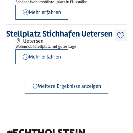
Schöner Wohnmobilstellplatz in Flussnähe
merk
Mehr erfahren
©
Holstein Tourismus / photocompany
Mehr
Stellplatz Stichhafen Uetersen
erfahren
Diese
Uetersen
Artike
Wohnmobilstellplatz mit guter Lage
merk
Mehr erfahren
Weitere Ergebnisse anzeigen
#ECHTHOLSTEIN