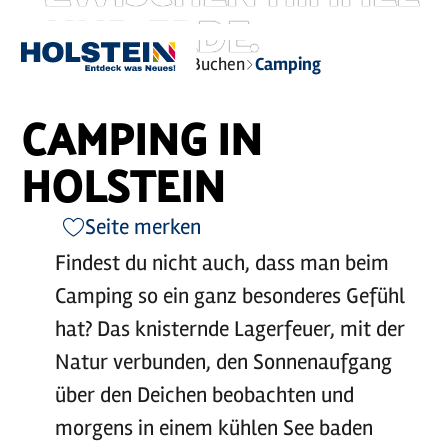
UND ERDE.
©
Holstein Tourismus / photocompany
Zum
Zur
Zur
Zum
Sie
Startseite
Planen und Buchen
Camping
Hauptinhalt
Suche
Navigation
Footer
sind
springen
springen
springen
springen
hier:
CAMPING IN
HOLSTEIN
Seite merken
Findest du nicht auch, dass man beim
Camping so ein ganz besonderes Gefühl
hat? Das knisternde Lagerfeuer, mit der
Natur verbunden, den Sonnenaufgang
über den Deichen beobachten und
morgens in einem kühlen See baden