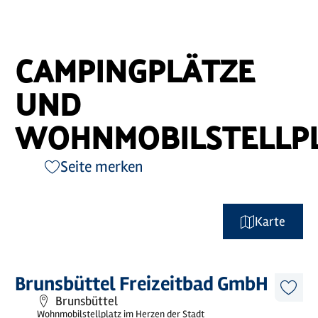
CAMPINGPLÄTZE
UND
WOHNMOBILSTELLP
Seite merken
Karte
©
Holstein Tourismus / photocompany
Mehr
Brunsbüttel Freizeitbad GmbH
erfahren
Diese
Brunsbüttel
Artike
Wohnmobilstellplatz im Herzen der Stadt