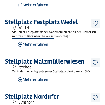
Mehr erfahren
©
Holstein Tourismus/photocompany
Mehr
Stellplatz Festplatz Wedel
erfahren
Diese
Wedel
Artike
Stellplatz Festplatz Wedel Wohnmobilplätze an der Elbmarsch
merk
mit freiem Blick über die Wiesenlandschaft
Mehr erfahren
©
Holstein Tourismus / photocompany
Mehr
Stellplatz Malzmüllerwiesen
erfahren
Diese
Itzehoe
Artike
Zentraler und ruhig gelegener Stellplatz direkt an der Stör
merk
Mehr erfahren
©
Holstein Tourismus / photocompany
Mehr
Stellplatz Nordufer
erfahren
Diese
Elmshorn
Artike