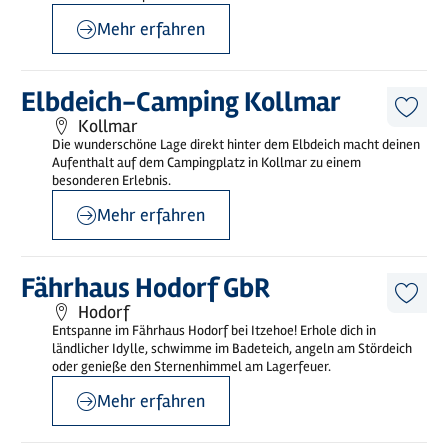
merk
Mehr erfahren
©
kein Copyright
Mehr
Elbdeich-Camping Kollmar
erfahren
Diese
Kollmar
Artike
Die wunderschöne Lage direkt hinter dem Elbdeich macht deinen
merk
Aufenthalt auf dem Campingplatz in Kollmar zu einem
besonderen Erlebnis.
Mehr erfahren
©
Holstein Tourismus / photocompany
Mehr
Fährhaus Hodorf GbR
erfahren
Diese
Hodorf
Artike
Entspanne im Fährhaus Hodorf bei Itzehoe! Erhole dich in
merk
ländlicher Idylle, schwimme im Badeteich, angeln am Stördeich
oder genieße den Sternenhimmel am Lagerfeuer.
Mehr erfahren