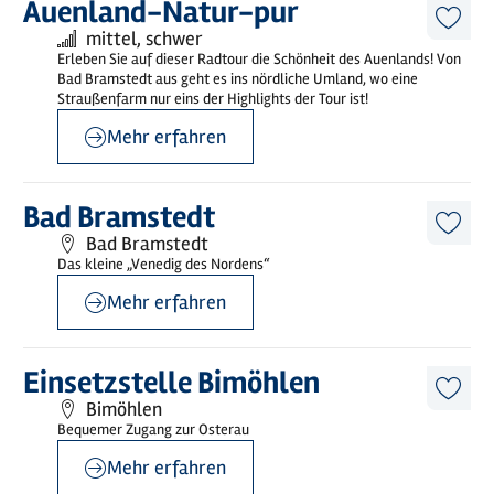
Mehr
Auenland-Natur-pur
erfahren
Diese
Anforderung:
mittel, schwer
Artike
Erleben Sie auf dieser Radtour die Schönheit des Auenlands! Von
merk
Bad Bramstedt aus geht es ins nördliche Umland, wo eine
Straußenfarm nur eins der Highlights der Tour ist!
Mehr erfahren
©
Holstein Tourismus / photocompany
Mehr
Bad Bramstedt
erfahren
Diese
Bad Bramstedt
Artike
Das kleine „Venedig des Nordens“
merk
Mehr erfahren
©
sh-tourismus.de/G.Hamann
Mehr
Einsetzstelle Bimöhlen
erfahren
Diese
Bimöhlen
Artike
Bequemer Zugang zur Osterau
merk
Mehr erfahren