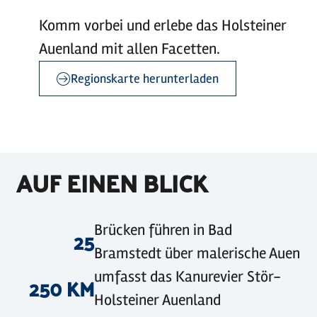
Komm vorbei und erlebe das Holsteiner
Auenland mit allen Facetten.
Regionskarte herunterladen
©
Holstein Tourismus / photocompany
AUF EINEN BLICK
©
Holstein Tourismus / photocompany
©
©
Holstein Tourismus u. photocompany
Holstein Tourismus /photocompany
Brücken führen in Bad
25
Bramstedt über malerische Auen
umfasst das Kanurevier Stör-
250 KM
Holsteiner Auenland