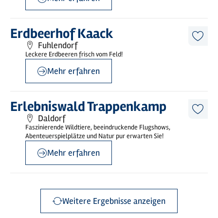
©
MOCANOX
Mehr
Erdbeerhof Kaack
erfahren
Diese
Fuhlendorf
Artike
Leckere Erdbeeren frisch vom Feld!
merk
Mehr erfahren
©
Stefan Polte
Mehr
Erlebniswald Trappenkamp
erfahren
Diese
Daldorf
Artike
Faszinierende Wildtiere, beeindruckende Flugshows,
merk
Abenteuerspielplätze und Natur pur erwarten Sie!
Mehr erfahren
Weitere Ergebnisse anzeigen