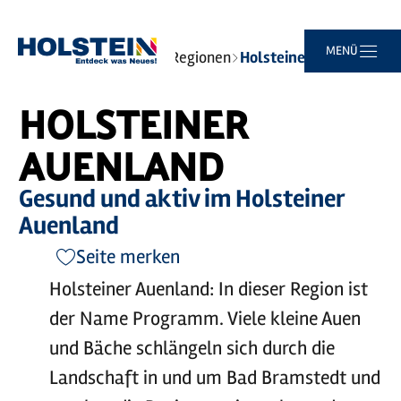
Zum
Zur
Zur
Zum
MENÜ
Sie
Startseite
Reiseziele
Regionen
Holsteiner Auenland
Hauptinhalt
Suche
Navigation
Footer
sind
springen
springen
springen
springen
hier:
HOLSTEINER
AUENLAND
Gesund und aktiv im Holsteiner
Auenland
Seite merken
Holsteiner Auenland: In dieser Region ist
der Name Programm. Viele kleine Auen
und Bäche schlängeln sich durch die
Landschaft in und um Bad Bramstedt und