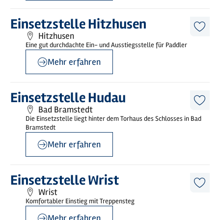
©
sh-tourismus.de/MOCANOX
Mehr
Einsetzstelle Hitzhusen
erfahren
Diese
Hitzhusen
Artike
Eine gut durchdachte Ein- und Ausstiegsstelle für Paddler
merk
Mehr erfahren
©
sh-tourismus.de/MOCANOX
Mehr
Einsetzstelle Hudau
erfahren
Diese
Bad Bramstedt
Artike
Die Einsetzstelle liegt hinter dem Torhaus des Schlosses in Bad
merk
Bramstedt
Mehr erfahren
©
sh-tourismus.de/MOCANOX
Mehr
Einsetzstelle Wrist
erfahren
Diese
Wrist
Artike
Komfortabler Einstieg mit Treppensteg
merk
Mehr erfahren