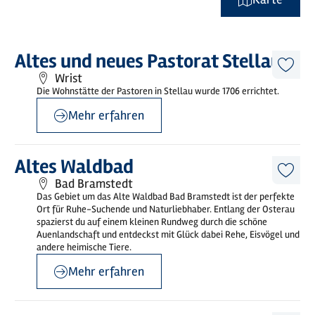
Mehr
Altes und neues Pastorat Stellau
erfahren
Diese
Wrist
Artike
Die Wohnstätte der Pastoren in Stellau wurde 1706 errichtet.
merk
Mehr erfahren
©
Stadt Bad Bramstedt
Mehr
Altes Waldbad
erfahren
Diese
Bad Bramstedt
Artike
Das Gebiet um das Alte Waldbad Bad Bramstedt ist der perfekte
merk
Ort für Ruhe-Suchende und Naturliebhaber. Entlang der Osterau
spazierst du auf einem kleinen Rundweg durch die schöne
Auenlandschaft und entdeckst mit Glück dabei Rehe, Eisvögel und
andere heimische Tiere.
Mehr erfahren
©
Mönchsweg e.V. / MarTiem Fotografie