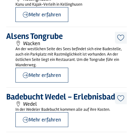
Artike
Kanu und Kajak-Verleih in Kellinghusen
merk
Mehr erfahren
Mehr
Alsens Tongrube
erfahren
Diese
Wacken
Artike
An der westlichen Seite des Sees befindet sich eine Badestelle,
merk
auch ein Parkplatz mit Rastmöglichkeit ist vorhanden. An der
östlichen Seite liegt ein Restaurant. Um die Tongrube führ ein
Wanderweg.
Mehr erfahren
©
Kombibad Wedel GmbH
Mehr
Badebucht Wedel - Erlebnisbad
erfahren
Diese
Wedel
Artike
In der Wedeler Badebucht kommen alle auf ihre Kosten.
merk
Mehr erfahren