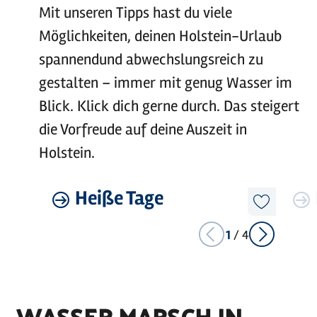
Mit unseren Tipps hast du viele
Möglichkeiten, deinen Holstein-Urlaub
spannendund abwechslungsreich zu
gestalten – immer mit genug Wasser im
Blick. Klick dich gerne durch. Das steigert
die Vorfreude auf deine Auszeit in
Holstein.
©
sh-tourismus.de/MOCANOX
Mehr
Heiße Tage
Mehr
erfahren
erfahre
Diesen
Artikel
merken
1
/
4
WASSER MARSCH IN