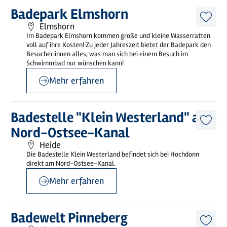
©
Badepark Elmshorn
Mehr
Badepark Elmshorn
erfahren
Diese
Elmshorn
Artike
Im Badepark Elmshorn kommen große und kleine Wasserratten
merk
voll auf ihre Kosten! Zu jeder Jahreszeit bietet der Badepark den
Besucher:innen alles, was man sich bei einem Besuch im
Schwimmbad nur wünschen kann!
Mehr erfahren
©
Jörg Jahnke
Mehr
Badestelle "Klein Westerland" am
erfahren
Diese
Nord-Ostsee-Kanal
Artike
merk
Heide
Die Badestelle Klein Westerland befindet sich bei Hochdonn
direkt am Nord-Ostsee-Kanal.
Mehr erfahren
Mehr
Badewelt Pinneberg
erfahren
Diese