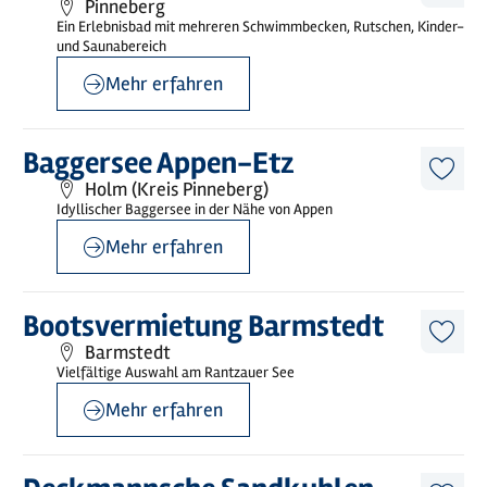
Pinneberg
Artike
Ein Erlebnisbad mit mehreren Schwimmbecken, Rutschen, Kinder-
merk
und Saunabereich
Mehr erfahren
©
Jens G. Rohwer
Mehr
Baggersee Appen-Etz
erfahren
Diese
Holm (Kreis Pinneberg)
Artike
Idyllischer Baggersee in der Nähe von Appen
merk
Mehr erfahren
©
sh-tourismus.de/MOCANOX
Mehr
Bootsvermietung Barmstedt
erfahren
Diese
Barmstedt
Artike
Vielfältige Auswahl am Rantzauer See
merk
Mehr erfahren
©
@Baumann
Mehr