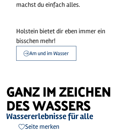
machst du einfach alles.
Holstein bietet dir eben immer ein
bisschen mehr!
Am und im Wasser
©
©
sh-tourismus.de/MOCANOX
sh-tourismus.de/MOCANOX
GANZ IM ZEICHEN
DES WASSERS
Wassererlebnisse für alle
Seite merken