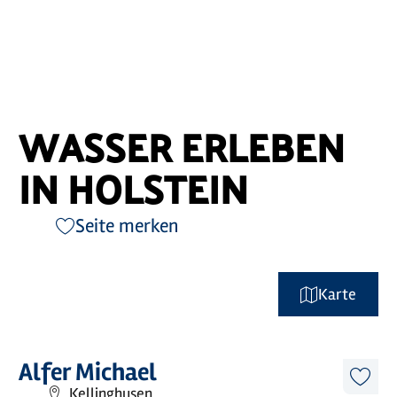
WASSER ERLEBEN
IN HOLSTEIN
Seite merken
Karte
©
Tourismus-Agentur Schleswig-Holstein GmbH
Mehr
Alfer Michael
erfahren
Diese
Kellinghusen