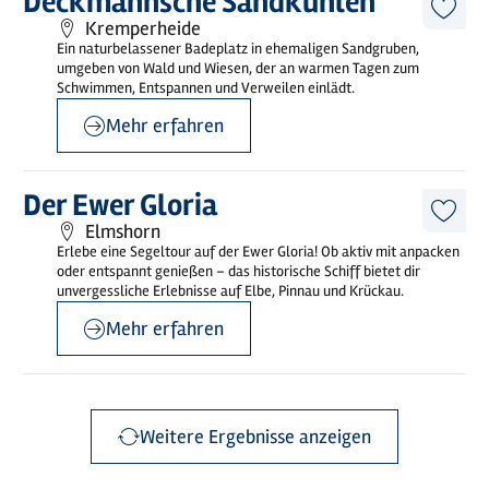
Deckmannsche Sandkuhlen
erfahren
Diese
Kremperheide
Artike
Ein naturbelassener Badeplatz in ehemaligen Sandgruben,
merk
umgeben von Wald und Wiesen, der an warmen Tagen zum
Schwimmen, Entspannen und Verweilen einlädt.
Mehr erfahren
©
Unterelbe Tourismus e.V
Mehr
Der Ewer Gloria
erfahren
Diese
Elmshorn
Artike
Erlebe eine Segeltour auf der Ewer Gloria! Ob aktiv mit anpacken
merk
oder entspannt genießen – das historische Schiff bietet dir
unvergessliche Erlebnisse auf Elbe, Pinnau und Krückau.
Mehr erfahren
Weitere Ergebnisse anzeigen