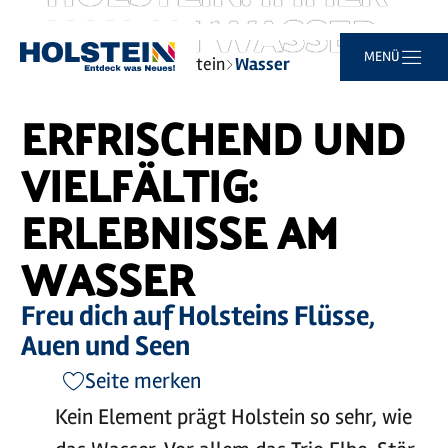
NAH AM WASSER.
Video
abspielen
©
sh-tourismus.de/MOCANOX
Zum
Zur
Zur
Zum
MENÜ
Sie
Startseite
Typisch Holstein
Wasser
Hauptinhalt
Suche
Navigation
Footer
sind
springen
springen
springen
springen
hier:
ERFRISCHEND UND
VIELFÄLTIG:
ERLEBNISSE AM
WASSER
Freu dich auf Holsteins Flüsse,
Auen und Seen
Seite merken
Kein Element prägt Holstein so sehr, wie