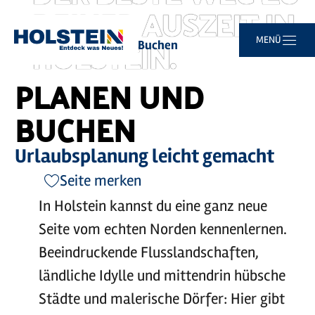
DEINER AUSZEIT IN
Zum
Zur
Zur
Zum
HOLSTEIN.
MENÜ
Sie
Startseite
Planen und Buchen
Hauptinhalt
Suche
Navigation
Footer
sind
springen
springen
springen
springen
hier:
PLANEN UND
BUCHEN
Urlaubsplanung leicht gemacht
Seite merken
In Holstein kannst du eine ganz neue
Seite vom echten Norden kennenlernen.
Beeindruckende Flusslandschaften,
ländliche Idylle und mittendrin hübsche
Städte und malerische Dörfer: Hier gibt