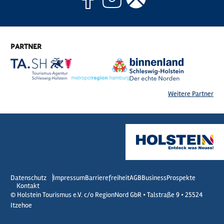
PARTNER
Weitere Partner
Datenschutz
Impressum
Barrierefreiheit
AGB
Business
Prospekte
Kontakt
© Holstein Tourismus e.V. c/o RegionNord GbR • Talstraße 9 • 25524
Itzehoe