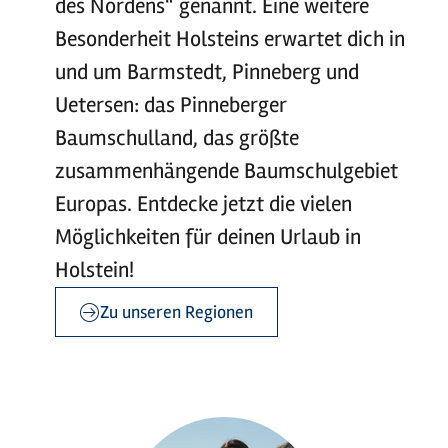
des Nordens“ genannt. Eine weitere
Besonderheit Holsteins erwartet dich in
und um Barmstedt, Pinneberg und
Uetersen: das Pinneberger
Baumschulland, das größte
zusammenhängende Baumschulgebiet
Europas. Entdecke jetzt die vielen
Möglichkeiten für deinen Urlaub in
Holstein!
Zu unseren Regionen
©
©
sh-tourismus.de/MOCANOX
sh-tourismus.de/MOCANOX