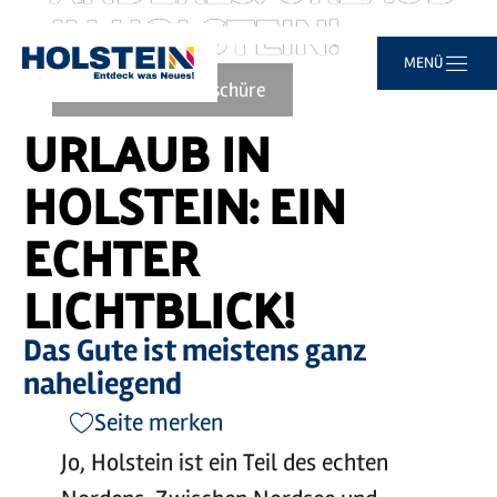
IN HOLSTEIN!
Video
abspielen
©
sh-tourismus.de/MOCANOX
Zum
Zur
Zur
Zum
MENÜ
Sie
Startseite
Hauptinhalt
Suche
Navigation
Footer
sind
Zur Imagebroschüre
springen
springen
springen
springen
hier:
URLAUB IN
HOLSTEIN: EIN
ECHTER
LICHTBLICK!
Das Gute ist meistens ganz
naheliegend
Seite merken
Jo, Holstein ist ein Teil des echten