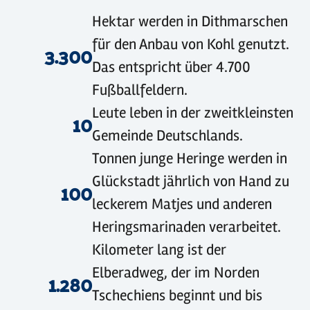
©
sh-tourismus.de/MOCANOX
©
sh-tourismus.de/MOCANOX
©
GDM
Hektar werden in Dithmarschen
für den Anbau von Kohl genutzt.
3.300
Das entspricht über 4.700
Fußballfeldern.
Leute leben in der zweitkleinsten
10
Gemeinde Deutschlands.
Tonnen junge Heringe werden in
Glückstadt jährlich von Hand zu
100
leckerem Matjes und anderen
Heringsmarinaden verarbeitet.
Kilometer lang ist der
Elberadweg, der im Norden
1.280
Tschechiens beginnt und bis