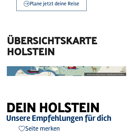
Plane jetzt deine Reise
©
sh-tourismus.de/MOCANOX
©
Holstein Tourismus / photocompany
©
sh-tourismus.de/MOCANOX
ÜBERSICHTSKARTE
HOLSTEIN
©
Holstein Tourismus / Gley Rissom Thieme
DEIN HOLSTEIN
Unsere Empfehlungen für dich
Seite merken