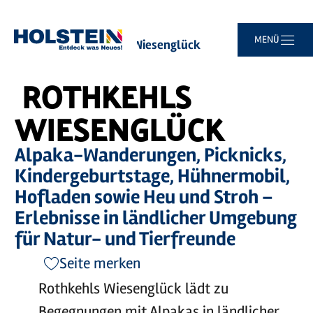
Zum
Zur
Zur
Zum
MENÜ
Sie
Startseite
Rothkehls Wiesenglück
Hauptinhalt
Suche
Navigation
Footer
sind
springen
springen
springen
springen
hier:
ROTHKEHLS
WIESENGLÜCK
Alpaka-Wanderungen, Picknicks,
Kindergeburtstage, Hühnermobil,
Hofladen sowie Heu und Stroh –
Erlebnisse in ländlicher Umgebung
für Natur- und Tierfreunde
Seite merken
Rothkehls Wiesenglück lädt zu
Begegnungen mit Alpakas in ländlicher