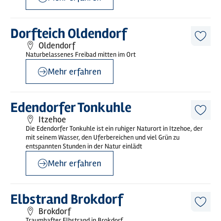
©
sh-tourismus.deMOCANOX
Mehr
Dorfteich Oldendorf
erfahren
Diese
Oldendorf
Artike
Naturbelassenes Freibad mitten im Ort
merk
Mehr erfahren
©
sh-tourismus.de/MOCANOX
Mehr
Edendorfer Tonkuhle
erfahren
Diese
Itzehoe
Artike
Die Edendorfer Tonkuhle ist ein ruhiger Naturort in Itzehoe, der
merk
mit seinem Wasser, den Uferbereichen und viel Grün zu
entspannten Stunden in der Natur einlädt
Mehr erfahren
©
Holstein Tourismus / Frank Siemers
Mehr
Elbstrand Brokdorf
erfahren
Diese
Brokdorf
Artike
Traumhafter Elbstrand in Brokdorf