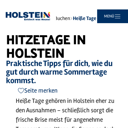
Video
abspielen
©
sh-tourismus.de/MOCANOX
Zum
Zur
Zur
Zum
MENÜ
Sie
Startseite
Planen und Buchen
Heiße Tage
Hauptinhalt
Suche
Navigation
Footer
sind
springen
springen
springen
springen
hier:
HITZETAGE IN
HOLSTEIN
Praktische Tipps für dich, wie du
gut durch warme Sommertage
kommst.
Seite merken
Heiße Tage gehören in Holstein eher zu
den Ausnahmen – schließlich sorgt die
frische Brise meist für angenehme