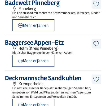
Mehr
Badewelt Pinneberg
erfahren
Diese
Pinneberg
Artike
Ein Erlebnisbad mit mehreren Schwimmbecken, Rutschen, Kinder-
merk
und Saunabereich
Mehr erfahren
©
Jens G. Rohwer
Mehr
Baggersee Appen-Etz
erfahren
Diese
Holm (Kreis Pinneberg)
Artike
Idyllischer Baggersee in der Nähe von Appen
merk
Mehr erfahren
©
@Baumann
Mehr
Deckmannsche Sandkuhlen
erfahren
Diese
Kremperheide
Artike
Ein naturbelassener Badeplatz in ehemaligen Sandgruben,
merk
umgeben von Wald und Wiesen, der an warmen Tagen zum
Schwimmen, Entspannen und Verweilen einlädt.
Mehr erfahren