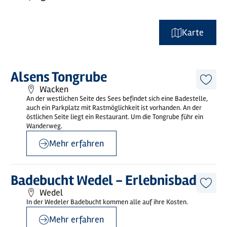
Karte
Mehr
Alsens Tongrube
erfahren
Diese
Wacken
Artike
An der westlichen Seite des Sees befindet sich eine Badestelle,
merk
auch ein Parkplatz mit Rastmöglichkeit ist vorhanden. An der
östlichen Seite liegt ein Restaurant. Um die Tongrube führ ein
Wanderweg.
Mehr erfahren
©
Kombibad Wedel GmbH
Mehr
Badebucht Wedel - Erlebnisbad
erfahren
Diese
Wedel
Artike
In der Wedeler Badebucht kommen alle auf ihre Kosten.
merk
Mehr erfahren