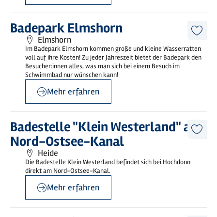
©
Badepark Elmshorn
Mehr
Badepark Elmshorn
erfahren
Diese
Elmshorn
Artike
Im Badepark Elmshorn kommen große und kleine Wasserratten
merk
voll auf ihre Kosten! Zu jeder Jahreszeit bietet der Badepark den
Besucher:innen alles, was man sich bei einem Besuch im
Schwimmbad nur wünschen kann!
Mehr erfahren
©
Jörg Jahnke
Mehr
Badestelle "Klein Westerland" am
erfahren
Diese
Nord-Ostsee-Kanal
Artike
merk
Heide
Die Badestelle Klein Westerland befindet sich bei Hochdonn
direkt am Nord-Ostsee-Kanal.
Mehr erfahren