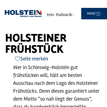
Zum
Zur
Zur
Zum
MENÜ
Sie
Startseite
Typisch Holstein
Kulinarik
Hauptinhalt
Suche
Navigation
Footer
sind
Holsteiner Frühstück
springen
springen
springen
springen
hier:
HOLSTEINER
FRÜHSTÜCK
Seite merken
Wer in Schleswig-Holstein gut
frühstücken will, hält am besten
Ausschau nach dem Logo des Holsteiner
Frühstücks. Denn dieses garantiert unter
dem Motto “so nah liegt der Genuss”,
dass du handwerklich hergestellte,