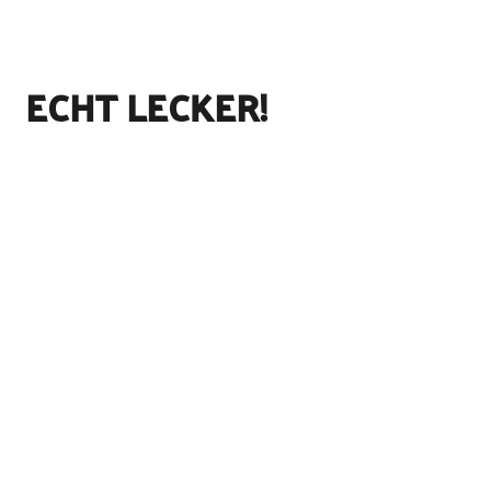
ECHT LECKER!
©
Holsteiner Frühstück
©
Holsteiner Frühstück
©
Holsteiner Frühstück
©
Holsteiner Frühstück