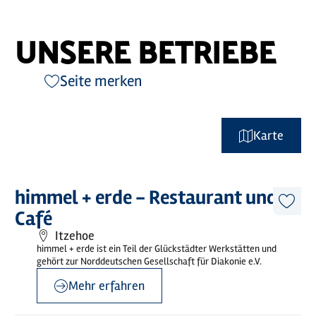
UNSERE BETRIEBE
Seite merken
Karte
©
Michael Ruff
Mehr
himmel + erde - Restaurant und
erfahren
Diese
Café
Artike
merk
Itzehoe
himmel + erde ist ein Teil der Glückstädter Werkstätten und
gehört zur Norddeutschen Gesellschaft für Diakonie e.V.
Mehr erfahren