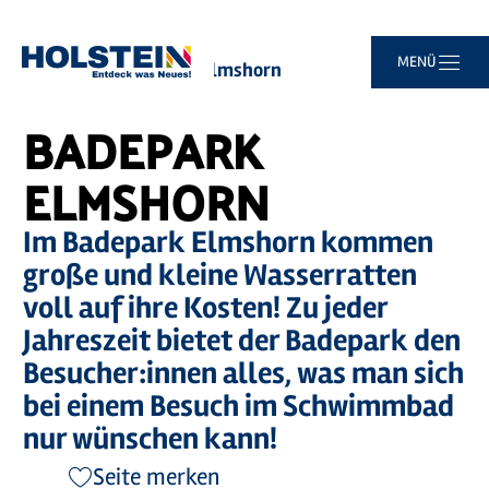
Zum
Zur
Zur
Zum
MENÜ
Sie
Startseite
Badepark Elmshorn
Hauptinhalt
Suche
Navigation
Footer
sind
springen
springen
springen
springen
hier:
BADEPARK
ELMSHORN
Im Badepark Elmshorn kommen
große und kleine Wasserratten
voll auf ihre Kosten! Zu jeder
Jahreszeit bietet der Badepark den
Besucher:innen alles, was man sich
bei einem Besuch im Schwimmbad
nur wünschen kann!
Seite merken