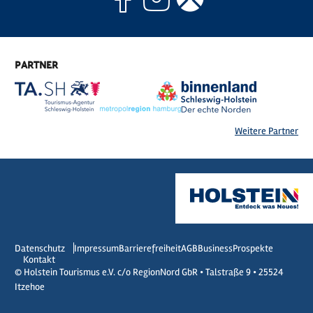
PARTNER
Weitere Partner
Datenschutz
Impressum
Barrierefreiheit
AGB
Business
Prospekte
Kontakt
© Holstein Tourismus e.V. c/o RegionNord GbR • Talstraße 9 • 25524
Itzehoe