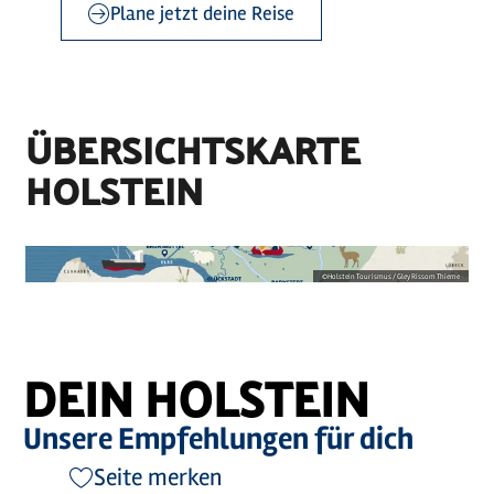
Plane jetzt deine Reise
©
sh-tourismus.de/MOCANOX
©
Holstein Tourismus / photocompany
©
sh-tourismus.de/MOCANOX
ÜBERSICHTSKARTE
HOLSTEIN
©
Holstein Tourismus / Gley Rissom Thieme
DEIN HOLSTEIN
Unsere Empfehlungen für dich
Seite merken