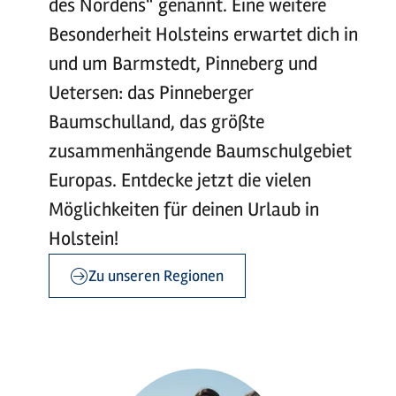
des Nordens“ genannt. Eine weitere
Besonderheit Holsteins erwartet dich in
und um Barmstedt, Pinneberg und
Uetersen: das Pinneberger
Baumschulland, das größte
zusammenhängende Baumschulgebiet
Europas. Entdecke jetzt die vielen
Möglichkeiten für deinen Urlaub in
Holstein!
Zu unseren Regionen
©
©
sh-tourismus.de/MOCANOX
sh-tourismus.de/MOCANOX