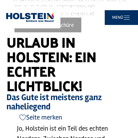
IN HOLSTEIN!
Video
abspielen
©
sh-tourismus.de/MOCANOX
Zum
Zur
Zur
Zum
MENÜ
Sie
Startseite
Hauptinhalt
Suche
Navigation
Footer
sind
Zur Imagebroschüre
springen
springen
springen
springen
hier:
URLAUB IN
HOLSTEIN: EIN
ECHTER
LICHTBLICK!
Das Gute ist meistens ganz
naheliegend
Seite merken
Jo, Holstein ist ein Teil des echten