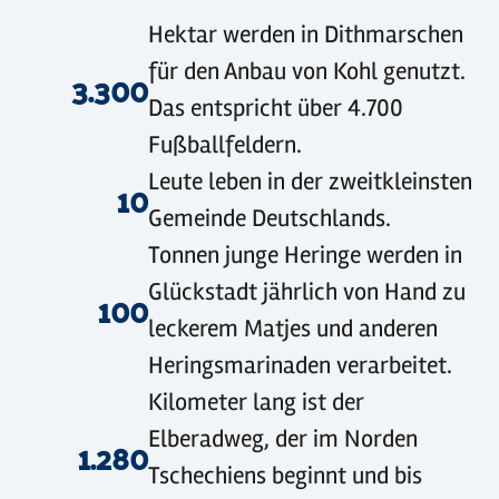
©
sh-tourismus.de/MOCANOX
©
sh-tourismus.de/MOCANOX
©
GDM
Hektar werden in Dithmarschen
für den Anbau von Kohl genutzt.
3.300
Das entspricht über 4.700
Fußballfeldern.
Leute leben in der zweitkleinsten
10
Gemeinde Deutschlands.
Tonnen junge Heringe werden in
Glückstadt jährlich von Hand zu
100
leckerem Matjes und anderen
Heringsmarinaden verarbeitet.
Kilometer lang ist der
Elberadweg, der im Norden
1.280
Tschechiens beginnt und bis