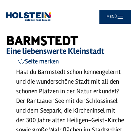
©
Caja Messerschmidt
Zum
Zur
Zur
Zum
MENÜ
Sie
Startseite
Barmstedt
Hauptinhalt
Suche
Navigation
Footer
sind
springen
springen
springen
springen
hier:
BARMSTEDT
Eine liebenswerte Kleinstadt
Seite merken
Hast du Barmstedt schon kennengelernt
und die wunderschöne Stadt mit all den
schönen Plätzen in der Natur erkundet?
Der Rantzauer See mit der Schlossinsel
und dem Seepark, die Kircheninsel mit
der 300 Jahre alten Heiligen-Geist-Kirche
sowie große Waldflächen im Stadtgebiet