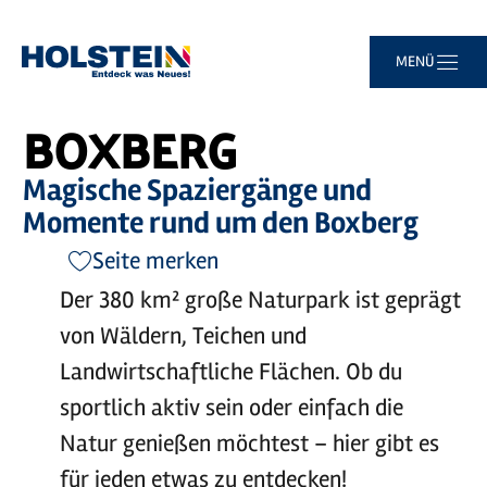
Zum
Zur
Zur
Zum
MENÜ
Sie
Startseite
Boxberg
Hauptinhalt
Suche
Navigation
Footer
sind
springen
springen
springen
springen
hier:
BOXBERG
Magische Spaziergänge und
Momente rund um den Boxberg
Seite merken
Der 380 km² große Naturpark ist geprägt
von Wäldern, Teichen und
Landwirtschaftliche Flächen. Ob du
sportlich aktiv sein oder einfach die
Natur genießen möchtest – hier gibt es
für jeden etwas zu entdecken!