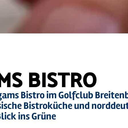
MS BISTRO
ams Bistro im Golfclub Breiten
sische Bistroküche und norddeu
ick ins Grüne