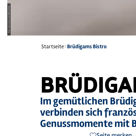
sh-tourismus.de/MOCANOX
©
Sie
Startseite
Brüdigams Bistro
sind
hier:
BRÜDIGA
Im gemütlichen Brüdig
verbinden sich franzö
Genussmomente mit Bl
Seite merken