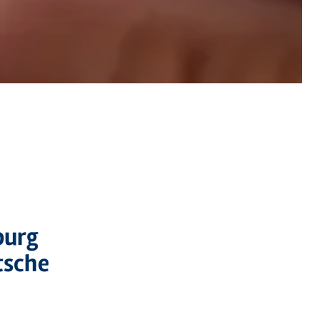
burg
tsche