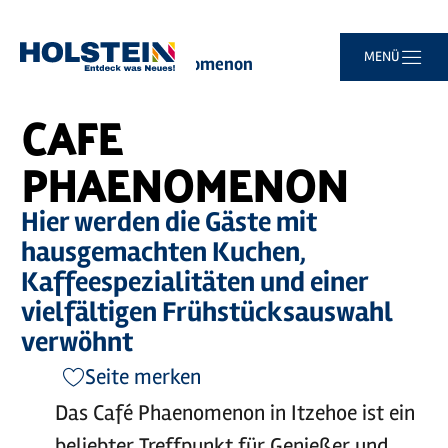
Zum
Zur
Zur
Zum
MENÜ
Sie
Startseite
Cafe Phaenomenon
Hauptinhalt
Suche
Navigation
Footer
sind
springen
springen
springen
springen
hier:
CAFE
PHAENOMENON
Hier werden die Gäste mit
hausgemachten Kuchen,
Kaffeespezialitäten und einer
vielfältigen Frühstücksauswahl
verwöhnt
Seite merken
Das Café Phaenomenon in Itzehoe ist ein
beliebter Treffpunkt für Genießer und