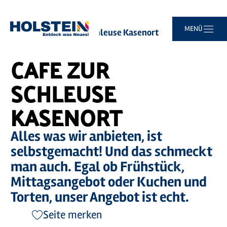
Zum
Zur
Zur
Zum
MENÜ
Sie
Startseite
Cafe zur Schleuse Kasenort
Hauptinhalt
Suche
Navigation
Footer
sind
springen
springen
springen
springen
hier:
CAFE ZUR
SCHLEUSE
KASENORT
Alles was wir anbieten, ist
selbstgemacht! Und das schmeckt
man auch. Egal ob Frühstück,
Mittagsangebot oder Kuchen und
Torten, unser Angebot ist echt.
Seite merken