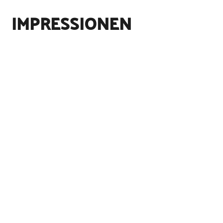
IMPRESSIONEN
©
Wilstermarsch Service GmbH
©
Wilstermarsch Service GmbH
©
Wilstermarsch Service GmbH