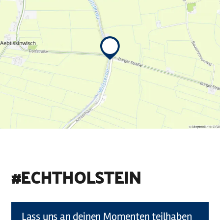
#ECHTHOLSTEIN
©
Holstein Tourismus u photocompany (Elberadweg)
Lass uns an deinen Momenten teilhaben