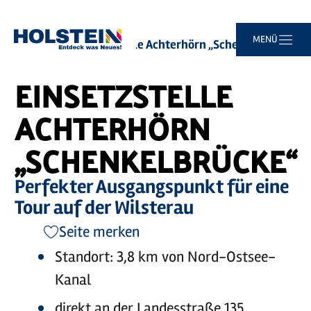
Zum
Zur
Zur
Zum
MENÜ
Sie
Startseite
Einsetzstelle Achterhörn „Schenkelbrücke“
Hauptinhalt
Suche
Navigation
Footer
sind
springen
springen
springen
springen
hier:
EINSETZSTELLE
ACHTERHÖRN
„SCHENKELBRÜCKE“
Perfekter Ausgangspunkt für eine
Tour auf der Wilsterau
Seite merken
Standort: 3,8 km von Nord-Ostsee-
Kanal
direkt an der Landesstraße 135