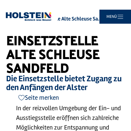
Zum
Zur
Zur
Zum
MENÜ
Sie
Startseite
Einsetzstelle Alte Schleuse Sandfeld
Hauptinhalt
Suche
Navigation
Footer
sind
springen
springen
springen
springen
hier:
EINSETZSTELLE
ALTE SCHLEUSE
SANDFELD
Die Einsetzstelle bietet Zugang zu
den Anfängen der Alster
Seite merken
In der reizvollen Umgebung der Ein- und
Ausstiegsstelle eröffnen sich zahlreiche
Möglichkeiten zur Entspannung und