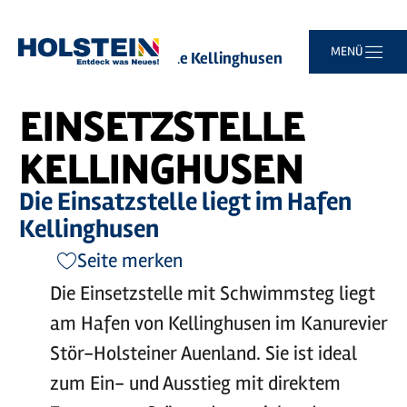
Zum
Zur
Zur
Zum
MENÜ
Sie
Startseite
Einsetzstelle Kellinghusen
Hauptinhalt
Suche
Navigation
Footer
sind
springen
springen
springen
springen
hier:
EINSETZSTELLE
KELLINGHUSEN
Die Einsatzstelle liegt im Hafen
Kellinghusen
Seite merken
Die Einsetzstelle mit Schwimmsteg liegt
am Hafen von Kellinghusen im Kanurevier
Stör-Holsteiner Auenland. Sie ist ideal
zum Ein- und Ausstieg mit direktem