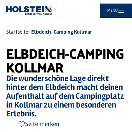
Zum
Zur
Zur
Zum
MENÜ
Hauptinhalt
Suche
Navigation
Footer
springen
springen
springen
springen
Sie
Startseite
Elbdeich-Camping Kollmar
sind
hier:
ELBDEICH-CAMPING
KOLLMAR
Die wunderschöne Lage direkt
hinter dem Elbdeich macht deinen
Aufenthalt auf dem Campingplatz
in Kollmar zu einem besonderen
Erlebnis.
Seite merken