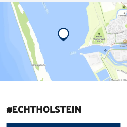
#ECHTHOLSTEIN
©
Holstein Tourismus u photocompany (Elberadweg)