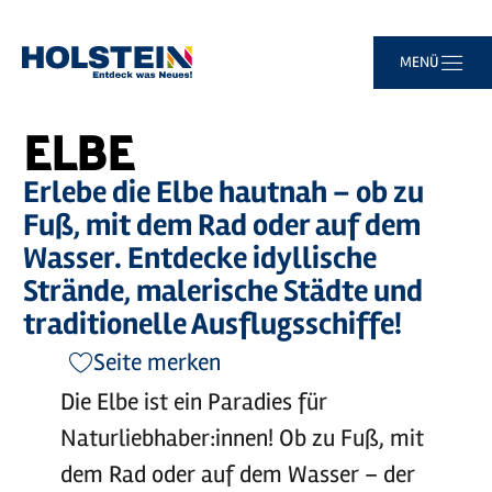
Zum
Zur
Zur
Zum
MENÜ
Sie
Startseite
Elbe
Hauptinhalt
Suche
Navigation
Footer
sind
springen
springen
springen
springen
hier:
ELBE
Erlebe die Elbe hautnah – ob zu
Fuß, mit dem Rad oder auf dem
Wasser. Entdecke idyllische
Strände, malerische Städte und
traditionelle Ausflugsschiffe!
Seite merken
Die Elbe ist ein Paradies für
Naturliebhaber:innen! Ob zu Fuß, mit
dem Rad oder auf dem Wasser – der