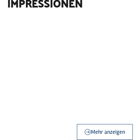
IMPRESSIONEN
©
Holstein Tourismus / photocompany
©
Holstein Tourismus / photocompany
©
Holstein Tourismus / photocompany
©
KulturMärz
Mehr anzeigen