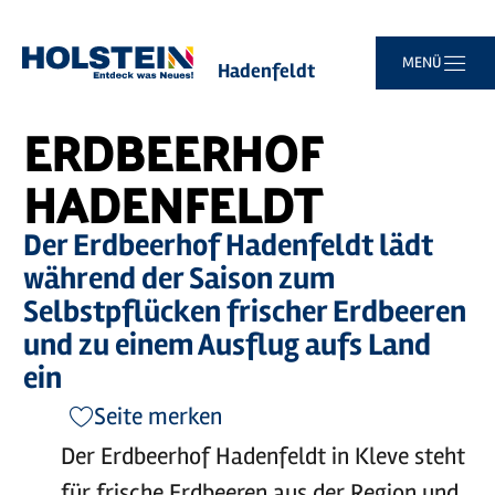
Zum
Zur
Zur
Zum
MENÜ
Sie
Startseite
Erdbeerhof Hadenfeldt
Hauptinhalt
Suche
Navigation
Footer
sind
springen
springen
springen
springen
hier:
ERDBEERHOF
HADENFELDT
Der Erdbeerhof Hadenfeldt lädt
während der Saison zum
Selbstpflücken frischer Erdbeeren
und zu einem Ausflug aufs Land
ein
Seite merken
Der Erdbeerhof Hadenfeldt in Kleve steht
für frische Erdbeeren aus der Region und