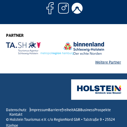
Facebook
Instagram
Komoo
PARTNER
Weitere Partner
Datenschutz
Impressum
Barrierefreiheit
AGB
Business
Prospekte
Kontakt
© Holstein Tourismus e.V. c/o RegionNord GbR • Talstraße 9 • 25524
Itzehoe