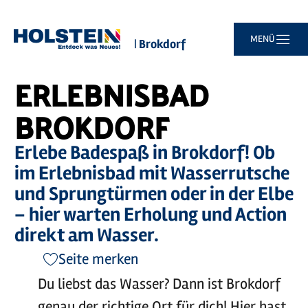
©
Elbestrand & Erlebnisbad Brokdorf
Zum
Zur
Zur
Zum
MENÜ
Sie
Startseite
Erlebnisbad Brokdorf
Hauptinhalt
Suche
Navigation
Footer
sind
springen
springen
springen
springen
hier:
ERLEBNISBAD
BROKDORF
Erlebe Badespaß in Brokdorf! Ob
im Erlebnisbad mit Wasserrutsche
und Sprungtürmen oder in der Elbe
– hier warten Erholung und Action
direkt am Wasser.
Seite merken
Du liebst das Wasser? Dann ist Brokdorf
genau der richtige Ort für dich! Hier hast