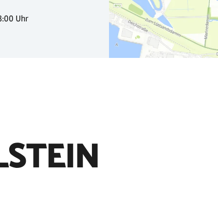
18:00 Uhr
LSTEIN
Lass uns an dein
bekomme die Cha
veröffentlicht zu
Schnappschüsse m