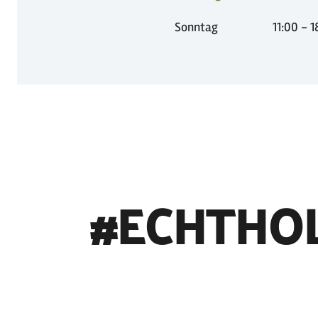
Sonntag
11:00 - 
#ECHTHO
©
Holstein Tourismus u photocompany (Elberadweg)