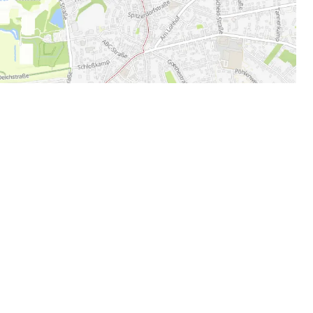
en Momenten teilhaben und
nce auf unseren Kanälen
 werden! Poste jetzt deine
it #echtholstein und