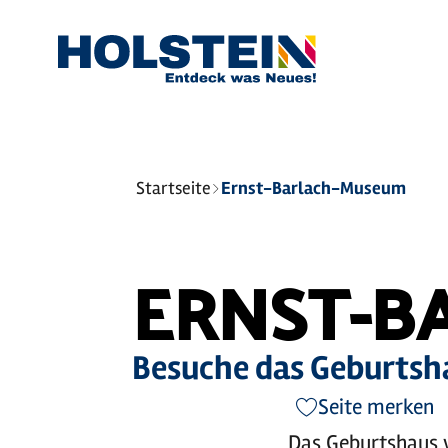
Sie
Startseite
Ernst-Barlach-Museum
sind
hier:
ERNST-B
Besuche das Geburtsha
Seite merken
Das Geburtshaus v