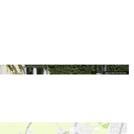
©
Ernst Barlach Museum