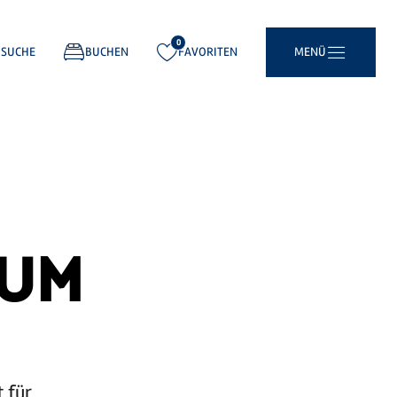
0
gemerkt:
SUCHE
BUCHEN
FAVORITEN
MENÜ
EUM
 für