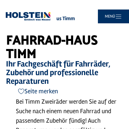
Zum
Zur
Zur
Zum
MENÜ
Sie
Startseite
Fahrrad-Haus Timm
Hauptinhalt
Suche
Navigation
Footer
sind
springen
springen
springen
springen
hier:
FAHRRAD-HAUS
TIMM
Ihr Fachgeschäft für Fahrräder,
Zubehör und professionelle
Reparaturen
Seite merken
Bei Timm Zweiräder werden Sie auf der
Suche nach einem neuen Fahrrad und
passendem Zubehör fündig! Auch