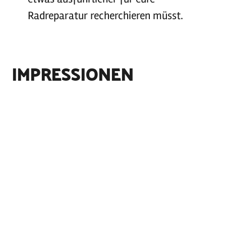
Radreparatur recherchieren müsst.
IMPRESSIONEN
©
sh-tourismus.de/MOCANOX
©
Volker Bolten