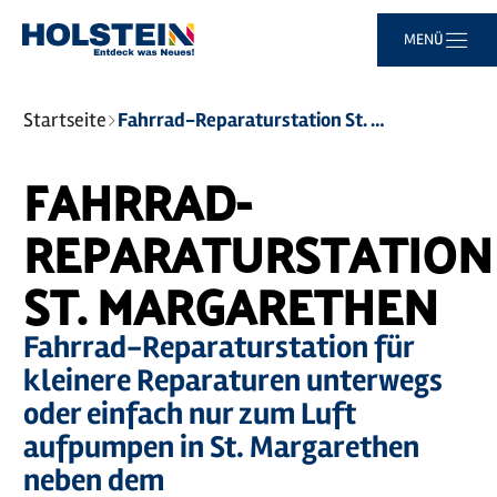
Zum
Zur
Zur
Zum
MENÜ
Hauptinhalt
Suche
Navigation
Footer
springen
springen
springen
springen
Sie
Startseite
Fahrrad-Reparaturstation St. Margarethen
sind
hier:
FAHRRAD-
REPARATURSTATION
ST. MARGARETHEN
Fahrrad-Reparaturstation für
kleinere Reparaturen unterwegs
oder einfach nur zum Luft
aufpumpen in St. Margarethen
neben dem