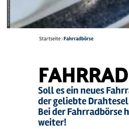
sh-tourismus.de/MOCANOX
©
Sie
Startseite
Fahrradbörse
sind
hier:
FAHRRAD
Soll es ein neues Fah
der geliebte Drahtesel
Bei der Fahrradbörse 
weiter!