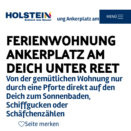
Zum
Zur
Zur
Zum
MENÜ
Sie
Startseite
Ferienwohnung Ankerplatz am Deich unter Reet
Hauptinhalt
Suche
Navigation
Footer
sind
springen
springen
springen
springen
hier:
FERIENWOHNUNG
ANKERPLATZ AM
DEICH UNTER REET
Von der gemütlichen Wohnung nur
durch eine Pforte direkt auf den
Deich zum Sonnenbaden,
Schiffgucken oder
Schäfchenzählen
Seite merken