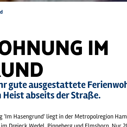
nd
OHNUNG IM
RUND
hr gute ausgestattete Ferienwo
Heist abseits der Straße.
 'Im Hasengrund' liegt in der Metropolregion Hamb
 im Dreieck Wedel, Pinneberg und Elmshorn. Nur 2