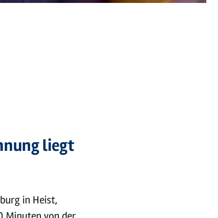
©
Foto-Studio Edelmann, Glückstadt
hnung liegt
urg in Heist,
0 Minuten von der