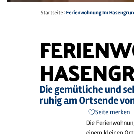
Sie
Startseite
Ferienwohnung Im Hasengru
sind
hier:
FERIENW
HASENG
Die gemütliche und se
ruhig am Ortsende von 
Seite merken
Die Ferienwohnung
einem kleinen Ort