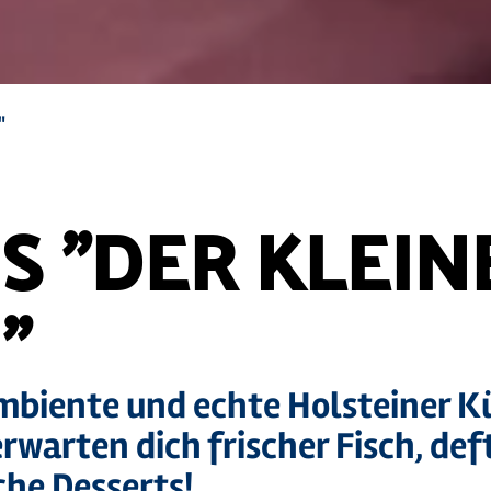
"
 "DER KLEIN
"
mbiente und echte Holsteiner K
erwarten dich frischer Fisch, def
che Desserts!