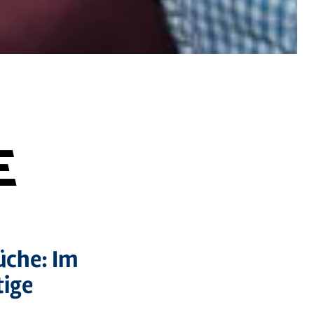
E
üche: Im
tige