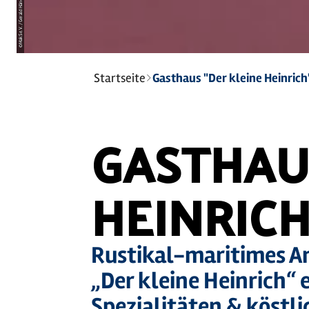
MakS e.V. / Gerald Hänel-GARP
©
Sie
Startseite
Gasthaus "Der kleine Heinrich
sind
hier:
GASTHAUS
HEINRICH
Rustikal-maritimes A
„Der kleine Heinrich“ 
Spezialitäten & köstli