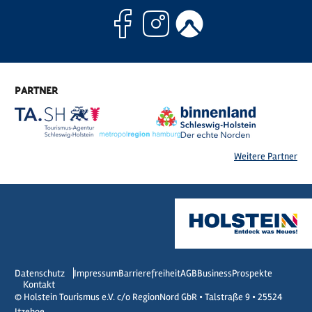
Facebook
Instagram
Komoo
PARTNER
Weitere Partner
Datenschutz
Impressum
Barrierefreiheit
AGB
Business
Prospekte
Kontakt
© Holstein Tourismus e.V. c/o RegionNord GbR • Talstraße 9 • 25524
Itzehoe