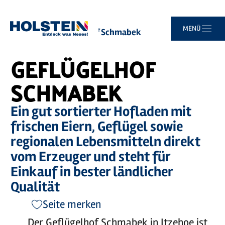
Zum
Zur
Zur
Zum
MENÜ
Sie
Startseite
Geflügelhof Schmabek
Hauptinhalt
Suche
Navigation
Footer
sind
springen
springen
springen
springen
hier:
GEFLÜGELHOF
SCHMABEK
Ein gut sortierter Hofladen mit
frischen Eiern, Geflügel sowie
regionalen Lebensmitteln direkt
vom Erzeuger und steht für
Einkauf in bester ländlicher
Qualität
Seite merken
Der Geflügelhof Schmabek in Itzehoe ist