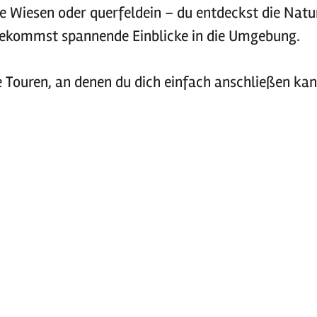
te Wiesen oder querfeldein – du entdeckst die Natu
bekommst spannende Einblicke in die Umgebung.
e Touren, an denen du dich einfach anschließen kan
elle Route nach deinen Wünschen zusammenstellen. P
lschaft radeln und gleichzeitig die Region besser 
onen erhältst du auf den
Glücks-Routen
.