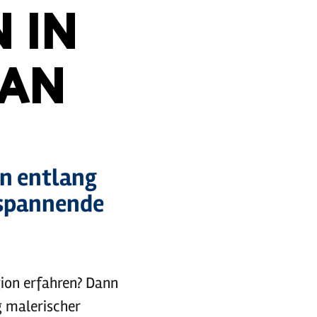
 IN
 AN
n entlang
 spannende
ion erfahren? Dann
g malerischer