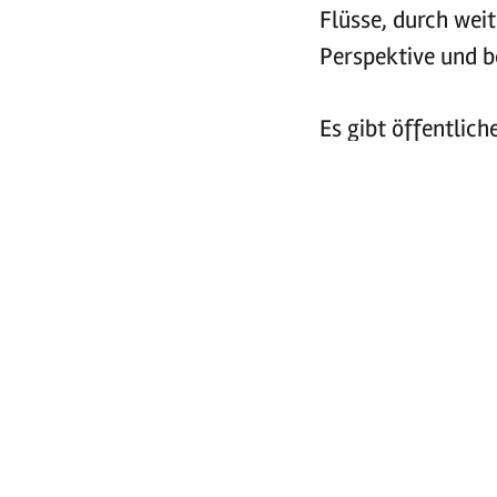
Flüsse, durch wei
Perspektive und 
Es gibt öffentlich
dir eine individu
die in guter Gesel
möchten!
Weitere Informati