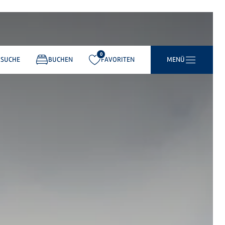
0
gemerkt:
SUCHE
BUCHEN
FAVORITEN
MENÜ