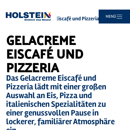
Zum
Zur
Zur
Zum
MENÜ
Sie
Startseite
Gelacreme Eiscafé und Pizzeria
Hauptinhalt
Suche
Navigation
Footer
sind
springen
springen
springen
springen
hier:
GELACREME
EISCAFÉ UND
PIZZERIA
Das Gelacreme Eiscafé und
Pizzeria lädt mit einer großen
Auswahl an Eis, Pizza und
italienischen Spezialitäten zu
einer genussvollen Pause in
lockerer, familiärer Atmosphäre