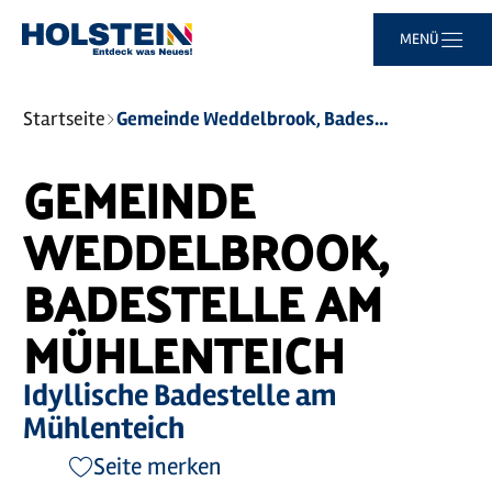
Zum
Zur
Zur
Zum
MENÜ
Hauptinhalt
Suche
Navigation
Footer
springen
springen
springen
springen
Sie
Startseite
Gemeinde Weddelbrook, Badestelle am Mühlenteich
sind
hier:
GEMEINDE
WEDDELBROOK,
BADESTELLE AM
MÜHLENTEICH
Idyllische Badestelle am
Mühlenteich
Seite merken