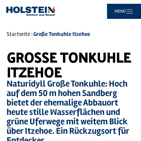
Zum
Zur
Zur
Zum
MENÜ
Hauptinhalt
Suche
Navigation
Footer
springen
springen
springen
springen
Sie
Startseite
Große Tonkuhle Itzehoe
sind
hier:
GROSSE TONKUHLE I
TZEHOE
Naturidyll Große Tonkuhle: Hoch
auf dem 50 m hohen Sandberg
bietet der ehemalige Abbauort
heute stille Wasserflächen und
grüne Uferwege mit weitem Blick
über Itzehoe. Ein Rückzugsort für
Entdecker.