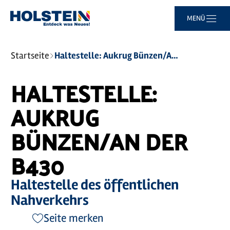
Zum
Zur
Zur
Zum
MENÜ
Hauptinhalt
Suche
Navigation
Footer
springen
springen
springen
springen
Sie
Startseite
Haltestelle: Aukrug Bünzen/An der B430
sind
hier:
HALTESTELLE:
AUKRUG
BÜNZEN/AN DER
B430
Haltestelle des öffentlichen
Nahverkehrs
Seite merken