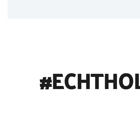
#ECHTHO
©
Holstein Tourismus u photocompany (Elberadweg)