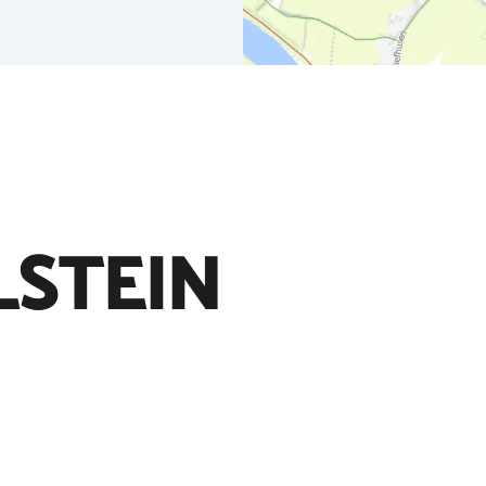
LSTEIN
Lass uns an dein
bekomme die Cha
veröffentlicht zu
Schnappschüsse m
markiere unsere 
Facebook
Instagram
Komoot