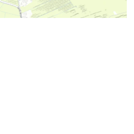
en Momenten teilhaben und
nce auf unseren Kanälen
 werden! Poste jetzt deine
it #echtholstein und
Social-Media-Kanäle.