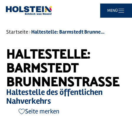
Zum
Zur
Zur
Zum
MENÜ
Hauptinhalt
Suche
Navigation
Footer
springen
springen
springen
springen
Sie
Startseite
Haltestelle: Barmstedt Brunnenstraße
sind
hier:
HALTESTELLE:
BARMSTEDT
BRUNNENSTRASSE
Haltestelle des öffentlichen
Nahverkehrs
Seite merken