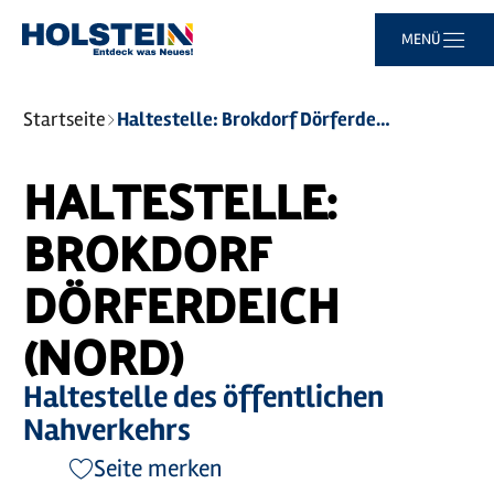
Zum
Zur
Zur
Zum
MENÜ
Hauptinhalt
Suche
Navigation
Footer
springen
springen
springen
springen
Sie
Startseite
Haltestelle: Brokdorf Dörferdeich (Nord)
sind
hier:
HALTESTELLE:
BROKDORF
DÖRFERDEICH
(NORD)
Haltestelle des öffentlichen
Nahverkehrs
Seite merken