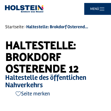
Zum
Zur
Zur
Zum
MENÜ
Hauptinhalt
Suche
Navigation
Footer
springen
springen
springen
springen
Sie
Startseite
Haltestelle: Brokdorf Osterende 12
sind
hier:
HALTESTELLE:
BROKDORF
OSTERENDE 12
Haltestelle des öffentlichen
Nahverkehrs
Seite merken