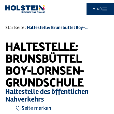
Zum
Zur
Zur
Zum
MENÜ
Hauptinhalt
Suche
Navigation
Footer
springen
springen
springen
springen
Sie
Startseite
Haltestelle: Brunsbüttel Boy-Lornsen-Grundschule
sind
hier:
HALTESTELLE:
BRUNSBÜTTEL
BOY-LORNSEN-
GRUNDSCHULE
Haltestelle des öffentlichen
Nahverkehrs
Seite merken