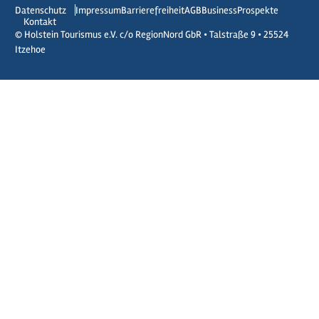
Datenschutz
Impressum
Barrierefreiheit
AGB
Business
Prospekte
Kontakt
© Holstein Tourismus e.V. c/o RegionNord GbR • Talstraße 9 • 25524
Itzehoe