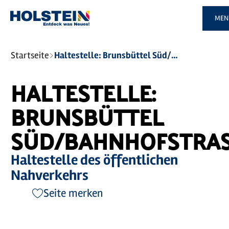
Zum
Zur
Zur
Zum
MEN
Hauptinhalt
Suche
Navigation
Footer
springen
springen
springen
springen
Sie
Startseite
Haltestelle: Brunsbüttel Süd/Bahnhofstraße
sind
hier:
HALTESTELLE:
BRUNSBÜTTEL
SÜD/BAHNHOFSTRAS
Haltestelle des öffentlichen
Nahverkehrs
Seite merken