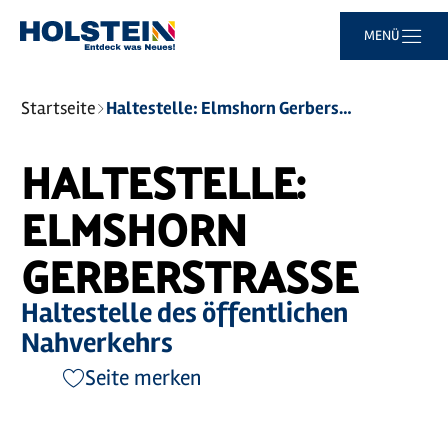
Zum
Zur
Zur
Zum
MENÜ
Hauptinhalt
Suche
Navigation
Footer
springen
springen
springen
springen
Sie
Startseite
Haltestelle: Elmshorn Gerberstraße
sind
hier:
HALTESTELLE:
ELMSHORN
GERBERSTRASSE
Haltestelle des öffentlichen
Nahverkehrs
Seite merken